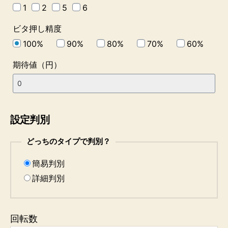
1
2
5
6
ビタ押し精度
100%
90%
80%
70%
60%
期待値（円）
設定判別
どっちのタイプで判別？
簡易判別
詳細判別
回転数