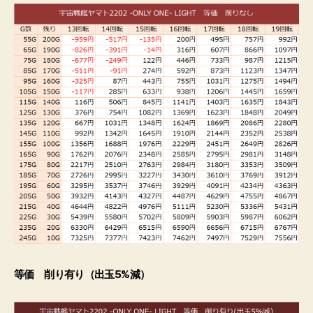
等価 削り有り（出玉5%減）