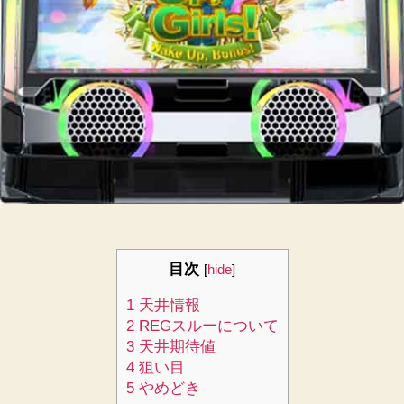
目次
[
hide
]
1
天井情報
2
REGスルーについて
3
天井期待値
4
狙い目
5
やめどき