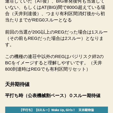
連荘していた（AT後）、BIG単発後何も当選して
いない、もしくはAT(BIG)間で800G超えている場
合（天井到達後）、つまり有利区間消灯後から初
当たりまでがREG0スルーとなる
前回の当選が20G以上のREGだった場合は1スルー
（その前もREGだった場合は2スルー）となりま
す。
この機種の連荘中以外のREGはバジリスク絆2の
BCをイメージすると理解しやすいです。（天井
800到達時はREGでも有利区間リセット）
天井期待値
平打ち時（公表機械割ベース）０スルー期待値